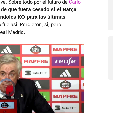
ave. Sobre todo por el futuro de
Carlo
 de que fuera cesado si el Barça
jándoles KO para las últimas
o fue así. Perdieron, sí, pero
eal Madrid.
Video
Player
is
loading.