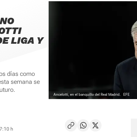
 NO
OTTI
DE LIGA Y
imos días como
 esta semana se
uturo.
Ancelotti, en el banquillo del Real Madrid.
EFE
 7:10 h