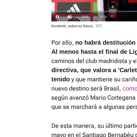
Loaded
:
39.50%
Current
0:00
/
Duration
0:14
Pausa
Unmute
Ancelotti, sobre su futuro.
EFE
Time
Por ello,
no habrá destitución
Al menos hasta el final de Li
caminos del club madridista y e
directiva, que valora a 'Carl
y que mantiene su cariño 
tenido
nuevo destino será Brasil,
como 
según avanzó Mario Cortegana
que se marchará a algunas per
De esta manera, su último parti
mayo en el Santiago Bernabéu c