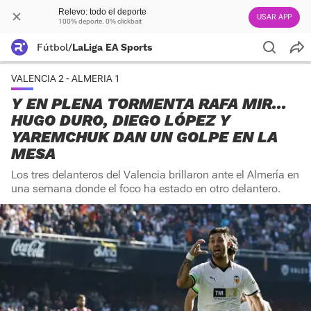
Relevo: todo el deporte
USAR APP
100% deporte. 0% clickbait
Fútbol
/
LaLiga EA Sports
VALENCIA 2 - ALMERIA 1
Y EN PLENA TORMENTA RAFA MIR...
HUGO DURO, DIEGO LÓPEZ Y
YAREMCHUK DAN UN GOLPE EN LA
MESA
Los tres delanteros del Valencia brillaron ante el Almería en
una semana donde el foco ha estado en otro delantero.