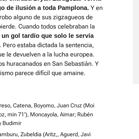
Y en
go de ilusión a toda Pamplona.
 probo alguno de sus zigzagueos de
pierde. Cuando todos celebraban la
n gol tardío que solo le servía
. Pero estaba dictada la sentencia,
 le devuelven a la lucha europea.
ntos huracanados en San Sebastián. Y
ismo parece difícil que amaine.
 Areso, Catena, Boyomo, Juan Cruz (Moi
oz, min 71'), Moncayola, Aimar; Rubén
y Budimir
mburu, Zubeldia (Aritz,, Aguerd, Javi