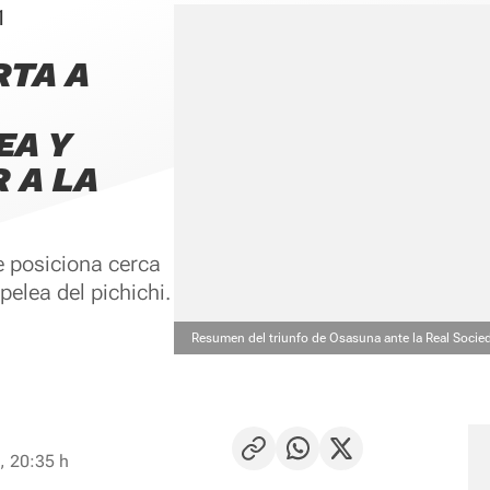
1
RTA A
EA Y
 A LA
le posiciona cerca
elea del pichichi.
Resumen del triunfo de Osasuna ante la Real Socie
, 20:35 h