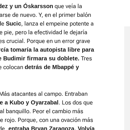
que veía la
dez y un Óskarsson
arse de nuevo. Y, en el primer balón
 de
, lanza el empeine potente a
Sucic
 pie, pero la efectividad le dejaría
es crucial. Porque en un error grave
ía tomaría la autopista libre para
Tres
e Budimir firmara su doblete.
le colocan
detrás de Mbappé y
 Más atacantes al campo. Entraban
. Los dos que
e a Kubo y Oyarzabal
al banquillo. Peor el cambio más
 de rojo. Porque, con una ovación más
de,
entraba Bryan Zaragoza. Volvía