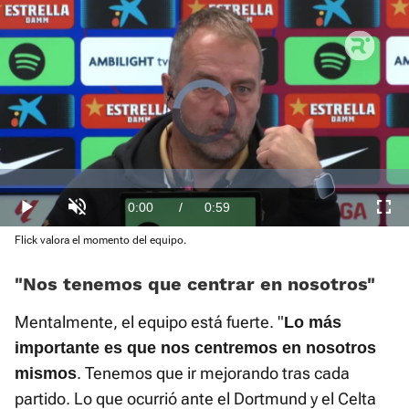
Video
Player
is
loading.
Loaded
:
0%
Current
0:00
/
Duration
0:59
Play
Unmute
Fullscre
Flick valora el momento del equipo.
Time
“Nos tenemos que centrar en nosotros”
Mentalmente, el equipo está fuerte. "
Lo más
importante es que nos centremos en nosotros
. Tenemos que ir mejorando tras cada
mismos
partido. Lo que ocurrió ante el Dortmund y el Celta