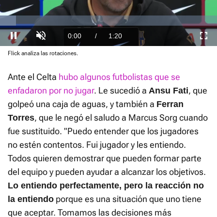
El sonido está silenciado, puedes
activarlo desde la barra de control
Loaded
:
Flick analiza las rotaciones.
Current
0:00
/
Duration
1:20
Pausa
Unmute
Fullscre
7.42%
Ante el Celta
hubo algunos futbolistas que se
Time
enfadaron por no jugar
. Le sucedió a
, que
Ansu Fati
golpeó una caja de aguas, y también a
Ferran
, que le negó el saludo a Marcus Sorg cuando
Torres
fue sustituido. "Puedo entender que los jugadores
no estén contentos. Fui jugador y les entiendo.
Todos quieren demostrar que pueden formar parte
del equipo y pueden ayudar a alcanzar los objetivos.
Lo entiendo perfectamente, pero la reacción no
porque es una situación que uno tiene
la entiendo
que aceptar. Tomamos las decisiones más