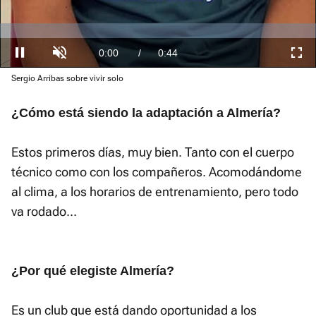
Loaded
:
0.00%
Current
0:00
/
Duration
0:44
Pausa
Unmute
Fullscre
Sergio Arribas sobre vivir solo
Time
¿Cómo está siendo la adaptación a Almería?
Estos primeros días, muy bien. Tanto con el cuerpo
técnico como con los compañeros. Acomodándome
al clima, a los horarios de entrenamiento, pero todo
va rodado...
¿Por qué elegiste Almería?
Es un club que está dando oportunidad a los