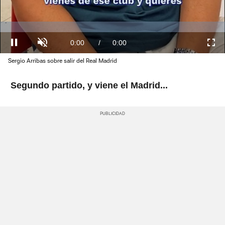
Loaded
:
0.00%
Current
0:00
/
Duration
0:22
Pausa
Unmute
Fullscre
Sergio Arribas sobre salir del Real Madrid
Time
Segundo partido, y viene el Madrid...