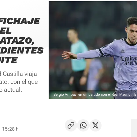
 FICHAJE
 EL
ATAZO,
DIENTES
ITE
 Castilla viaja
ato, con el que
o actual.
Sergio Arribas, en un partido con el Real Madrid.
E
, 15:28 h