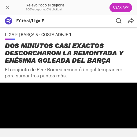
Relevo: todo el deporte
USAR APP
100% deporte. 0% clickbait
Fútbol
/
Liga F
LIGA F | BARÇA 5 - COSTA ADEJE 1
DOS MINUTOS CASI EXACTOS
DESCORCHARON LA REMONTADA Y
ENÉSIMA GOLEADA DEL BARÇA
El conjunto de Pere Romeu remontó un gol tempranero
para sumar tres puntos más.