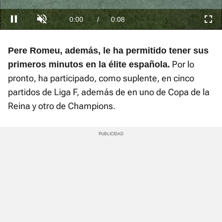
Loaded
:
0.00%
Current
0:00
/
Duration
0:08
Pausa
Unmute
Fullscre
Time
Pere Romeu, además, le ha permitido tener sus
Por lo
primeros minutos en la élite española.
pronto, ha participado, como suplente, en cinco
partidos de Liga F, además de en uno de Copa de la
Reina y otro de Champions.