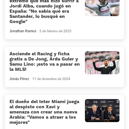
extremo que más hizo sufrir a
Jordi Alba, cuando jugó en
España: "No sabía qué era
Santander, lo busqué en
Google"
Jonathan Ramos
5 de febrero de 2025
Asciende el Racing y ficha
gratis a De Jong, Arda Guler y
Samu Lino: ¡esto va a pasar en
la MLS!
Jonás Pérez
11 de diciembre de 2024
El dueño del Inter Miami juega
al despiste con Xavi y
amenaza con crear una nueva
Arabia: “Vamos a atraer a los
mejores”