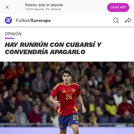
Relevo: todo el deporte
USAR APP
100% deporte. 0% clickbait
Fútbol
/
Eurocopa
OPINIÓN
HAY RUNRÚN CON CUBARSÍ Y
CONVENDRÍA APAGARLO