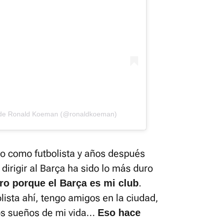
a de Ronald Koeman (@ronaldkoeman)
ro como futbolista y años después
irigir al Barça ha sido lo más duro
.
ero porque el Barça es mi club
ista ahí, tengo amigos en la ciudad,
os sueños de mi vida...
Eso hace