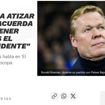
A ATIZAR
 ACUERDA
TENER
 EL
IDENTE"
 habla en 'El
rocopa.
Ronald Koeman, durante un partido con Países Baj
 9:14 h