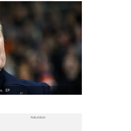
os.
EP