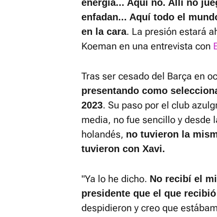
energía... Aquí no. Allí no j
enfadan... Aquí todo el mundo
. La presión estará a
en la cara
Koeman en una entrevista con
Tras ser cesado del Barça en o
presentando como selecciona
. Su paso por el club azul
2023
media, no fue sencillo y desde 
holandés,
no tuvieron la mism
tuvieron con Xavi.
"Ya lo he dicho.
No recibí el m
presidente que el que recibió
despidieron y creo que estábam