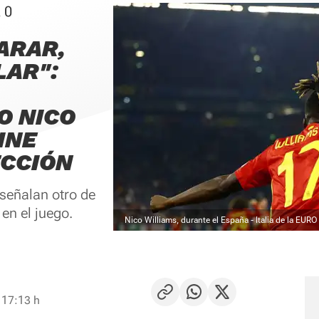
 0
ARAR,
LAR":
 NICO
INE
ECCIÓN
señalan otro de
en el juego.
Nico Williams, durante el España - Italia de la EUR
 17:13 h