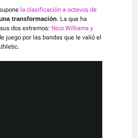
o supone
la clasificación a octavos de
. La que ha
 una transformación
e sus dos extremos:
Nico Williams y
de juego por las bandas que le valió el
thletic.
Video
Player
is
loading.