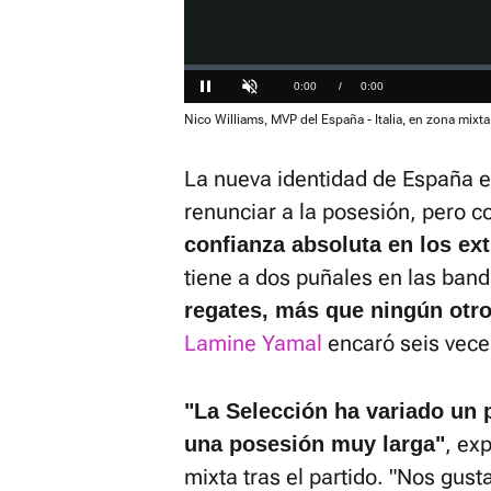
Loaded
:
0%
Current
0:00
/
Duration
0:00
Pausa
Unmute
Nico Williams, MVP del España - Italia, en zona mixta
Time
La nueva identidad de España es
renunciar a la posesión, pero 
confianza absoluta en los ex
tiene a dos puñales en las banda
regates, más que ningún otr
Lamine Yamal
encaró seis vece
"La Selección ha variado un p
, ex
una posesión muy larga"
mixta tras el partido. "Nos gust