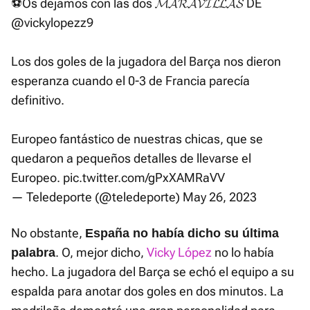
⚽️Os dejamos con las dos 𝓜𝓐𝓡𝓐𝓥𝓘𝓛𝓛𝓐𝓢 DE
@vickylopezz9
Los dos goles de la jugadora del Barça nos dieron
esperanza cuando el 0-3 de Francia parecía
definitivo.
Europeo fantástico de nuestras chicas, que se
quedaron a pequeños detalles de llevarse el
Europeo.
pic.twitter.com/gPxXAMRaVV
— Teledeporte (@teledeporte)
May 26, 2023
No obstante,
España no había dicho su última
. O, mejor dicho,
Vicky López
no lo había
palabra
hecho. La jugadora del Barça se echó el equipo a su
espalda para anotar dos goles en dos minutos. La