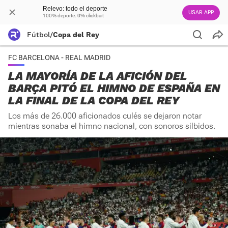
Relevo: todo el deporte
USAR APP
100% deporte. 0% clickbait
Fútbol
/
Copa del Rey
FC BARCELONA - REAL MADRID
LA MAYORÍA DE LA AFICIÓN DEL
BARÇA PITÓ EL HIMNO DE ESPAÑA EN
LA FINAL DE LA COPA DEL REY
Los más de 26.000 aficionados culés se dejaron notar
mientras sonaba el himno nacional, con sonoros silbidos.