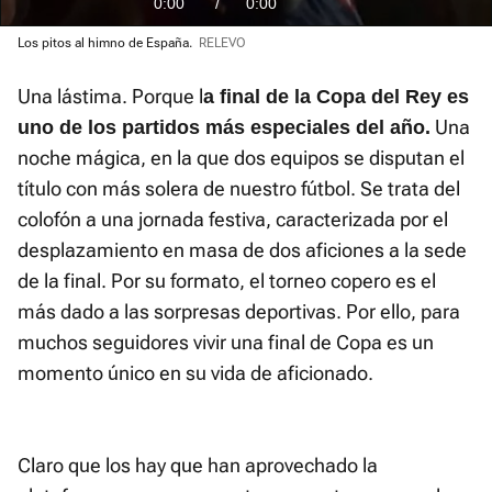
Current
0:00
/
Duration
0:23
Pausa
Unmute
Fullscre
Los pitos al himno de España.
RELEVO
Time
Una lástima. Porque l
a final de la Copa del Rey es
Una
uno de los partidos más especiales del año.
noche mágica, en la que dos equipos se disputan el
título con más solera de nuestro fútbol. Se trata del
colofón a una jornada festiva, caracterizada por el
desplazamiento en masa de dos aficiones a la sede
de la final. Por su formato, el torneo copero es el
más dado a las sorpresas deportivas. Por ello, para
muchos seguidores vivir una final de Copa es un
momento único en su vida de aficionado.
Claro que los hay que han aprovechado la