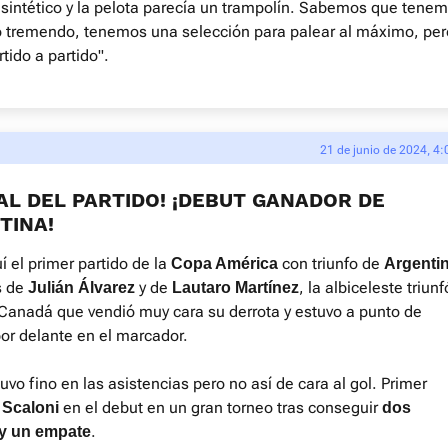
l sintético y la pelota parecía un trampolín. Sabemos que tene
o tremendo, tenemos una selección para palear al máximo, per
tido a partido".
21 de junio de 2024, 4:
NAL DEL PARTIDO! ¡DEBUT GANADOR DE
TINA!
í el primer partido de la
con triunfo de
Copa América
Argenti
s de
y de
, la albiceleste triunf
Julián Álvarez
Lautaro Martínez
Canadá que vendió muy cara su derrota y estuvo a punto de
or delante en el marcador.
uvo fino en las asistencias pero no así de cara al gol. Primer
e
en el debut en un gran torneo tras conseguir
Scaloni
dos
.
 y un empate