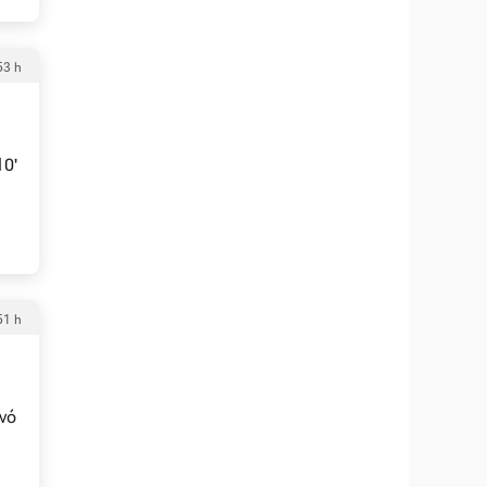
53 h
10'
51 h
evó