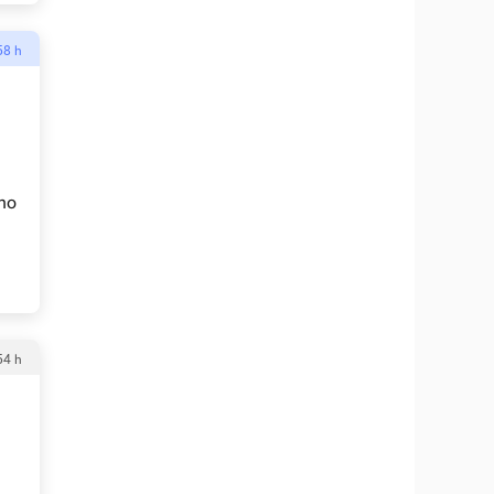
58 h
 no
á
54 h