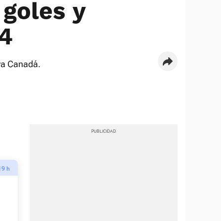
 goles y
24
iva Canadá.
19 h