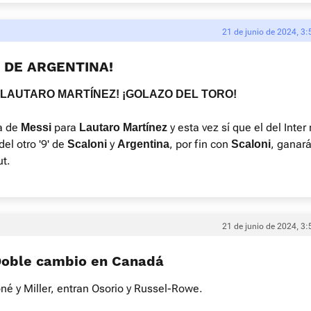
21 de junio de 2024, 3:
L DE ARGENTINA!
 LAUTARO MARTÍNEZ! ¡GOLAZO DEL TORO!
a de
para
y esta vez sí que el del Inter
Messi
Lautaro Martínez
 del otro '9' de
y
, por fin con
, ganar
Scaloni
Argentina
Scaloni
ut.
21 de junio de 2024, 3:
Doble cambio en Canadá
né y Miller, entran Osorio y Russel-Rowe.