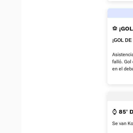
⚽️ ¡GO
¡GOL DE
Asistenci
falló. Gol
en el deb
⌚ 85' 
Se van Ko