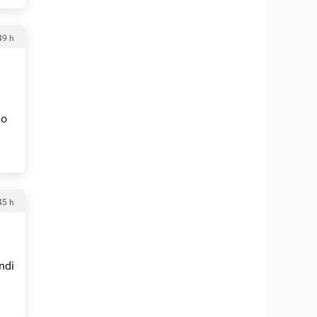
49 h
no
45 h
ndi