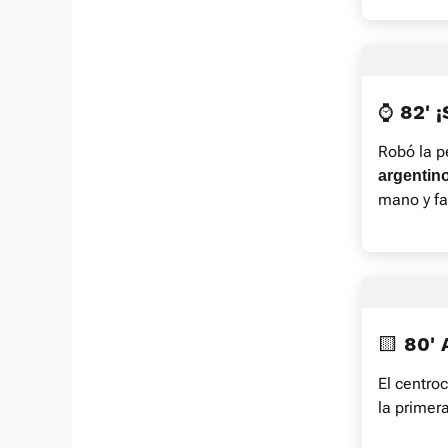
⌚ 82' 
Robó la p
argentin
mano y fa
🟨 80'
El centro
la primera