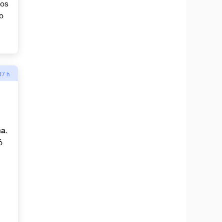
mos
o
07 h
.
na
ó