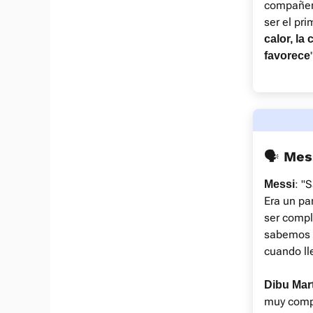
compañero
ser el pri
calor, la
favorece
🗣 Mes
: "
Messi
Era un pa
ser compl
sabemos m
cuando ll
Dibu Mar
muy compl