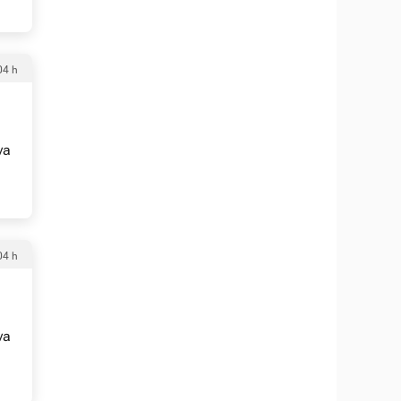
04 h
va
04 h
va