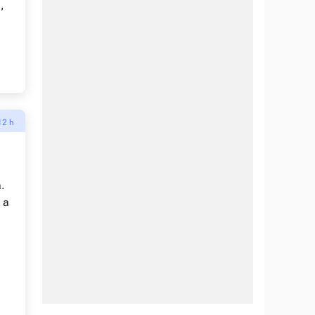
,
12 h
.
 a