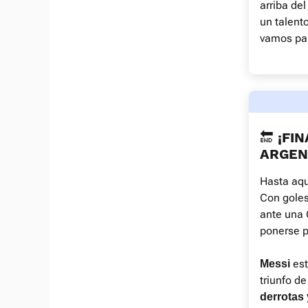
arriba de
un talent
vamos par
🔚 ¡FI
ARGEN
Hasta aqu
Con gole
ante una 
ponerse p
est
Messi
triunfo d
derrotas