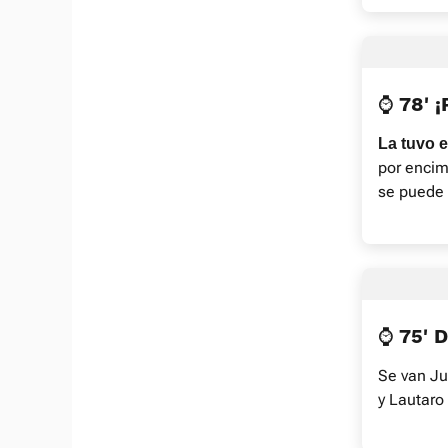
⌚ 78' 
La tuvo e
por encim
se puede 
⌚ 75' 
Se van Ju
y Lautaro