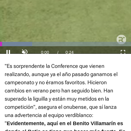
El sonido está silenciado, puedes
activarlo desde la barra de control
Loaded
:
Current
0:01
/
Duration
0:24
Pausa
Unmute
Fullscre
48.59%
"Es sorprendente la Conference que vienen
Time
realizando, aunque ya el año pasado ganamos el
campeonato y no éramos favoritos. Hicieron
cambios en verano pero han seguido bien. Han
superado la liguilla y están muy metidos en la
competición", asegura el onubense, que sí lanza
una advertencia al equipo verdiblanco:
"
Evidentemente, aquí en el Benito Villamarín es