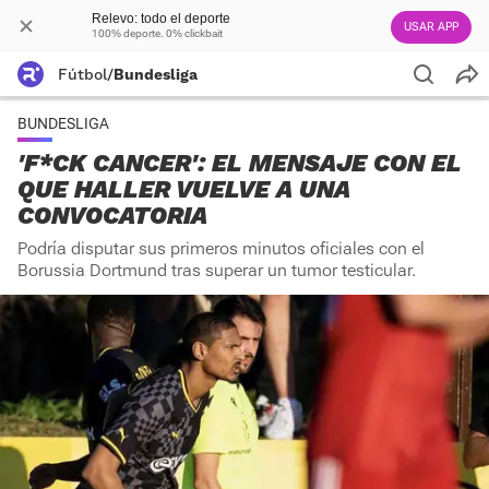
Relevo: todo el deporte
USAR APP
100% deporte. 0% clickbait
Fútbol
/
Bundesliga
BUNDESLIGA
'F*CK CANCER': EL MENSAJE CON EL
QUE HALLER VUELVE A UNA
CONVOCATORIA
Podría disputar sus primeros minutos oficiales con el
Borussia Dortmund tras superar un tumor testicular.