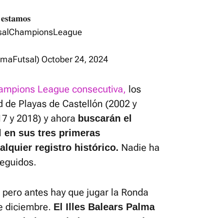
 𝐞𝐬𝐭𝐚𝐦𝐨𝐬
salChampionsLeague
almaFutsal)
October 24, 2024
ampions League consecutiva,
los
d de Playas de Castellón (2002 y
017 y 2018) y ahora
buscarán el
l en sus tres primeras
Nadie ha
lquier registro histórico.
seguidos.
 pero antes hay que jugar la Ronda
de diciembre.
El Illes Balears Palma