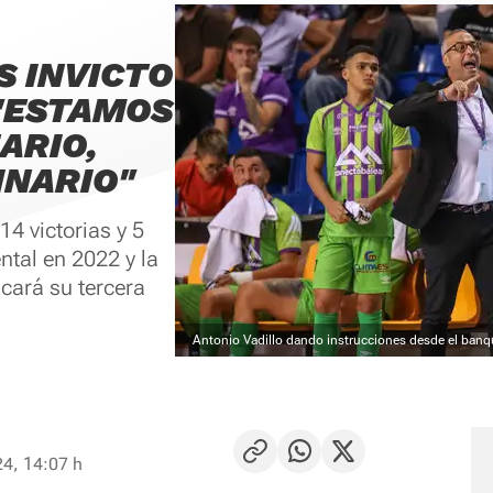
S INVICTO
"ESTAMOS
ARIO,
INARIO"
4 victorias y 5
tal en 2022 y la
cará su tercera
Antonio Vadillo dando instrucciones desde el banqu
24, 14:07 h