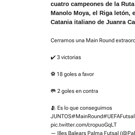
cuatro campeones de la Ruta B
Manolo Moya, el Riga letón, 
Catania italiano de Juanra Ca
Cerramos una Main Round extraord
✔️ 3 victorias
⚽️ 18 goles a favor
🥅 2 goles en contra
🫂 Es lo que conseguimos
JUNTOS
#MainRound
#UEFAFutsa
pic.twitter.com/cropuoGqLT
— Illes Balears Palma Futsal (@P