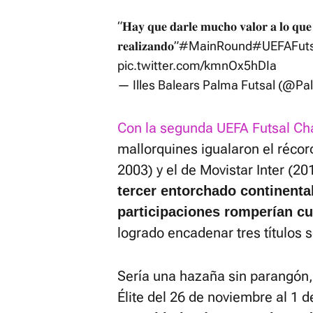
“𝐇𝐚𝐲 𝐪𝐮𝐞 𝐝𝐚𝐫𝐥𝐞 𝐦𝐮𝐜𝐡𝐨 𝐯𝐚𝐥𝐨𝐫 𝐚 𝐥𝐨 𝐪𝐮𝐞
𝐫𝐞𝐚𝐥𝐢𝐳𝐚𝐧𝐝𝐨”
#MainRound
#UEFAFut
pic.twitter.com/kmnOx5hDIa
— Illes Balears Palma Futsal (@P
Con la segunda UEFA Futsal Ch
mallorquines igualaron el récor
2003) y el de Movistar Inter (2
tercer entorchado continenta
participaciones romperían cua
logrado encadenar tres títulos 
Sería una hazaña sin parangón,
Élite del 26 de noviembre al 1 