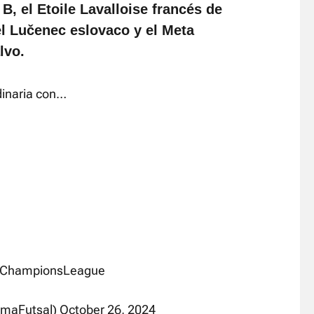
, el Etoile Lavalloise francés de
el Lučenec eslovaco y el Meta
lvo.
inaria con…
lChampionsLeague
almaFutsal)
October 26, 2024