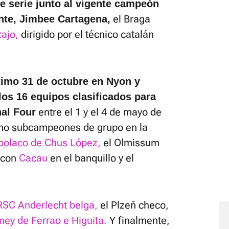
e serie junto al vigente campeón
el Braga
nte, Jimbee Cartagena,
zajo,
dirigido por el técnico catalán
óximo 31 de octubre en Nyon y
los 16 equipos clasificados para
entre el 1 y el 4 de mayo de
nal Four
mo subcampeones de grupo en la
 polaco de Chus López,
el Olmissum
o con
Cacau
en el banquillo y el
RSC Anderlecht belga,
el Plzeň checo,
mey de Ferrao e Higuita.
Y finalmente,