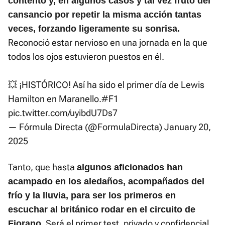
contento y, en algunos casos y tal vez fruto del
cansancio por repetir la misma acción tantas
veces, forzando ligeramente su sonrisa.
Reconoció estar nervioso en una jornada en la que
todos los ojos estuvieron puestos en él.
💥 ¡HISTÓRICO! Así ha sido el primer día de Lewis
Hamilton en Maranello.
#F1
pic.twitter.com/uyibdU7Ds7
— Fórmula Directa (@FormulaDirecta)
January 20,
2025
Tanto, que hasta
algunos aficionados han
acampado en los aledaños, acompañados del
frío y la lluvia, para ser los primeros en
escuchar al británico rodar en el circuito de
. Será el primer test, privado y confidencial,
Fiorano