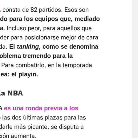
A
consta de 82 partidos. Esos son
do para los equipos que, mediado
. Incluso peor, para aquellos que
da
der para posicionarse mejor de cara
da.
El
tanking
, como se denomina
roblema tremendo para la
Para combatirlo, en la temporada
ea: el playin.
 la NBA
BA
es una ronda previa a los
o las dos últimas plazas para las
a darle más picante, se disputa a
oción aumenta.