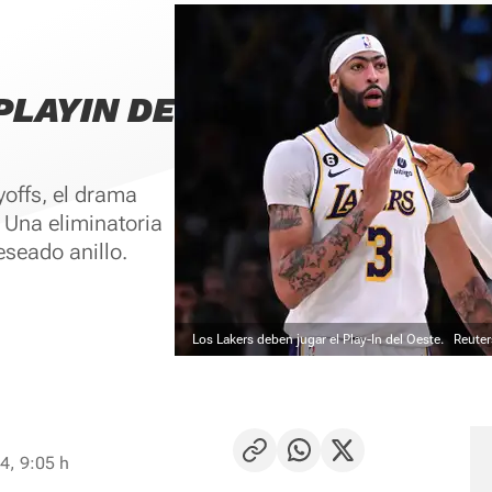
PLAYIN DE
offs, el drama
 Una eliminatoria
eseado anillo.
Los Lakers deben jugar el Play-In del Oeste.
Reuter
4, 9:05 h