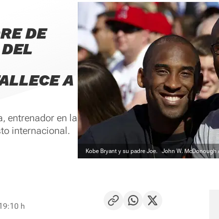
DRE DE
 DEL
FALLECE A
a, entrenador en la
o internacional.
Kobe Bryant y su padre Joe.
John W. McDonough /Sp
 19:10 h