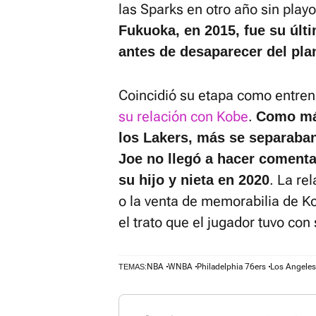
las Sparks en otro año sin play
Fukuoka, en 2015, fue su úl
antes de desaparecer del pla
Coincidió su etapa como entren
su relación con Kobe
.
Como más
los Lakers, más se separaban
Joe no llegó a hacer comenta
. La re
su hijo y nieta en 2020
o la venta de memorabilia de Ko
el trato que el jugador tuvo con 
NBA
WNBA
Philadelphia 76ers
Los Angeles
TEMAS: