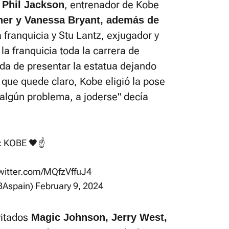
, entrenador de Kobe
 Phil Jackson
her y Vanessa Bryant, además de
a franquicia y Stu Lantz, exjugador y
la franquicia toda la carrera de
da de presentar la estatua dejando
 que quede claro, Kobe eligió la pose
s algún problema, a joderse" decía
: KOBE 🖤☝️
twitter.com/MQfzVffuJ4
Aspain)
February 9, 2024
vitados
Magic Johnson, Jerry West,