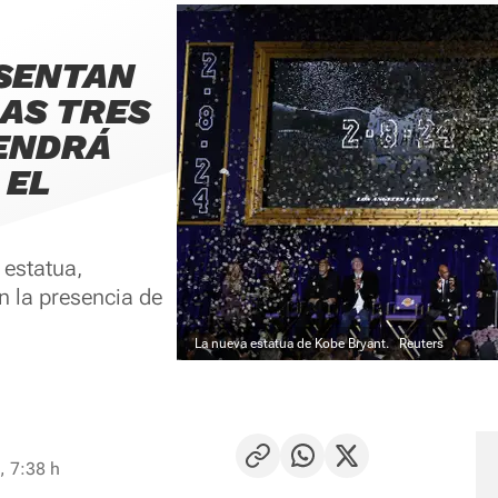
ESENTAN
LAS TRES
ENDRÁ
 EL
 estatua,
 la presencia de
La nueva estatua de Kobe Bryant.
Reuters
, 7:38 h