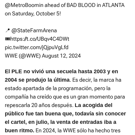
@MetroBoomin
ahead of BAD BLOOD in ATLANTA
on Saturday, October 5!
📍
@StateFarmArena
🎟️
https://t.co/UBqv4C4DWt
pic.twitter.com/jQjpuVgLfd
WWE (@WWE)
August 12, 2024
El PLE no vivió una secuela hasta 2003 y en
. Es decir, la marca ha
2004 se produjo la última
estado apartada de la programación, pero la
compañía ha creído que es un gran momento para
repescarla 20 años después.
La acogida del
público fue tan buena que, todavía sin conocer
el cartel, en julio, la venta de entradas iba a
En 2024, la WWE sólo ha hecho tres
buen ritmo.