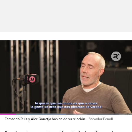
Loaded
Fernando Ruiz y Álex Corretja hablan de su relación.
Salvador Fenoll
:
Current
0:16
/
Duration
2:11
Pausa
Unmute
Fullscre
49.89%