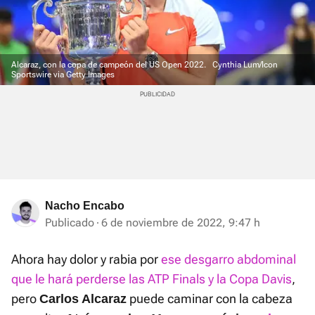
Alcaraz, con la copa de campeón del US Open 2022.
Cynthia Lum/Icon
Sportswire via Getty Images
Nacho Encabo
Publicado
6 de noviembre de 2022, 9:47 h
Ahora hay dolor y rabia por
ese desgarro abdominal
que le hará perderse las ATP Finals y la Copa Davis
,
pero
puede caminar con la cabeza
Carlos Alcaraz