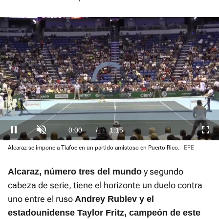
El sonido está silenciado, puedes
activarlo desde la barra de control
Loaded
:
Alcaraz se impone a Tiafoe en un partido amistoso en Puerto Rico.
EFE
Current
0:00
/
Duration
1:15
Pausa
Unmute
Fullscre
13.06%
Time
y segundo
Alcaraz, número tres del mundo
cabeza de serie, tiene el horizonte un duelo contra
uno entre el ruso
Andrey Rublev y el
estadounidense Taylor Fritz, campeón de este