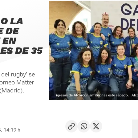
 O LA
E DE
 EN
S DE 35
del rugby' se
torneo Matter
(Madrid).
Tigresas de Alcorcón anfitrionas este sábado.
Alc
, 14:19 h