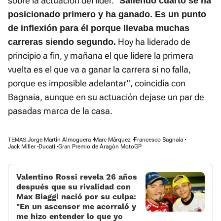
sobre la actuación del líder. "
Saliendo cuarto se ha
posicionado primero y ha ganado. Es un punto
de inflexión para él porque llevaba muchas
Hoy ha liderado de
carreras siendo segundo.
principio a fin, y mañana el que lidere la primera
vuelta es el que va a ganar la carrera si no falla,
porque es imposible adelantar", coincidía con
Bagnaia, aunque en su actuación dejase un par de
pasadas marca de la casa.
Jorge Martín Almoguera
Marc Márquez
Francesco Bagnaia
TEMAS:
Jack Miller
Ducati
Gran Premio de Aragón MotoGP
Valentino Rossi revela 26 años
después que su rivalidad con
Max Biaggi nació por su culpa:
«En un ascensor me acorraló y
me hizo entender lo que yo