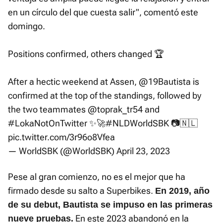
en un círculo del que cuesta salir", comentó este
domingo.
Positions confirmed, others changed 🏆
After a hectic weekend at Assen,
@19Bautista
is
confirmed at the top of the standings, followed by
the two teammates
@toprak_tr54
and
#LokaNotOnTwitter
✨🚀
#NLDWorldSBK
📷🇳🇱
pic.twitter.com/3r96o8Vfea
— WorldSBK (@WorldSBK)
April 23, 2023
Pese al gran comienzo, no es el mejor que ha
firmado desde su salto a Superbikes.
En 2019, año
de su debut, Bautista se impuso en las primeras
En este 2023 abandonó en la
nueve pruebas.