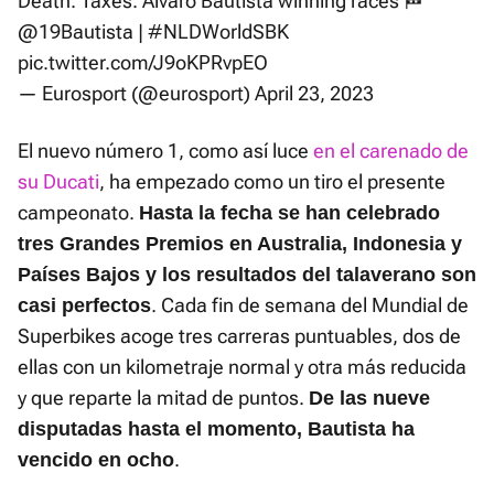
Death. Taxes. Alvaro Bautista winning races 🏁
@19Bautista
|
#NLDWorldSBK
pic.twitter.com/J9oKPRvpEO
— Eurosport (@eurosport)
April 23, 2023
El nuevo número 1, como así luce
en el carenado de
su Ducati
, ha empezado como un tiro el presente
campeonato.
Hasta la fecha se han celebrado
tres Grandes Premios en Australia, Indonesia y
Países Bajos y los resultados del talaverano son
. Cada fin de semana del Mundial de
casi perfectos
Superbikes acoge tres carreras puntuables, dos de
ellas con un kilometraje normal y otra más reducida
y que reparte la mitad de puntos.
De las nueve
disputadas hasta el momento, Bautista ha
.
vencido en ocho