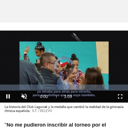
Video
Player
is
loading.
Loaded
:
0.00%
Current
0:00
/
Duration
3:09
Pausa
Unmute
Fullscre
La historia del Club Lagunak y la medalla que cambió la realidad de la gimnasia
Time
rítmica española.
S.F. / RELEVO
"
No me pudieron inscribir al torneo por el