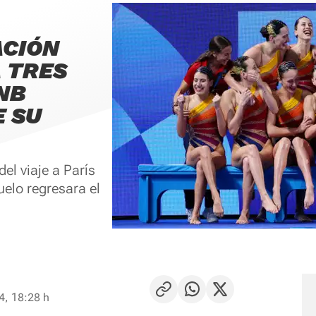
ACIÓN
A TRES
NB
 SU
el viaje a París
uelo regresara el
4, 18:28 h