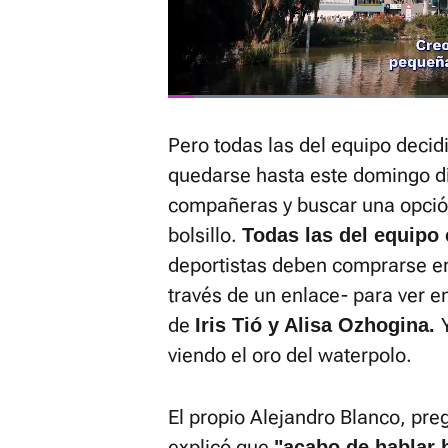
Loaded
:
28.59%
Current
0:07
/
Duration
2:46
Pausa
Unmute
Pero todas las del equipo decid
Time
quedarse hasta este domingo dí
compañeras y buscar una opció
bolsillo.
Todas las del equipo
deportistas deben comprarse e
través de un enlace- para ver en
de
Iris Tió y Alisa Ozhogina.
viendo el oro del waterpolo.
El propio Alejandro Blanco, pre
explicó que
"acabo de hablar h