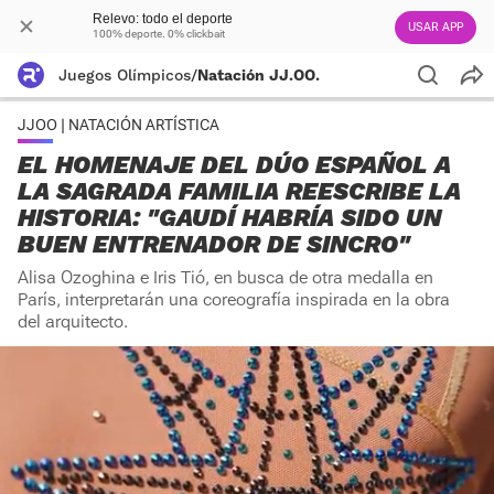
Relevo: todo el deporte
USAR APP
100% deporte. 0% clickbait
Juegos Olímpicos
/
Natación JJ.OO.
JJOO | NATACIÓN ARTÍSTICA
EL HOMENAJE DEL DÚO ESPAÑOL A
LA SAGRADA FAMILIA REESCRIBE LA
HISTORIA: "GAUDÍ HABRÍA SIDO UN
BUEN ENTRENADOR DE SINCRO"
Alisa Ozoghina e Iris Tió, en busca de otra medalla en
París, interpretarán una coreografía inspirada en la obra
del arquitecto.