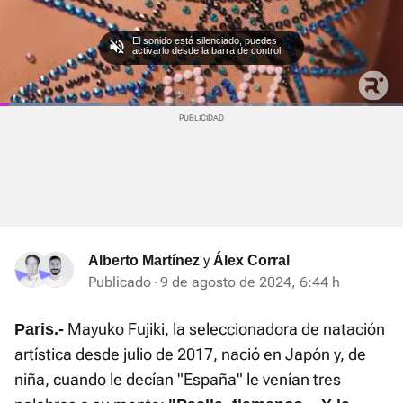
El sonido está silenciado, puedes
activarlo desde la barra de control
Loaded
:
Current
0:04
/
Duration
2:46
Pausa
Unmute
Fullscre
25.06%
Time
y
Alberto Martínez
Álex Corral
Publicado
9 de agosto de 2024, 6:44 h
Mayuko Fujiki, la seleccionadora de natación
Paris.-
artística desde julio de 2017, nació en Japón y, de
niña, cuando le decían "España" le venían tres