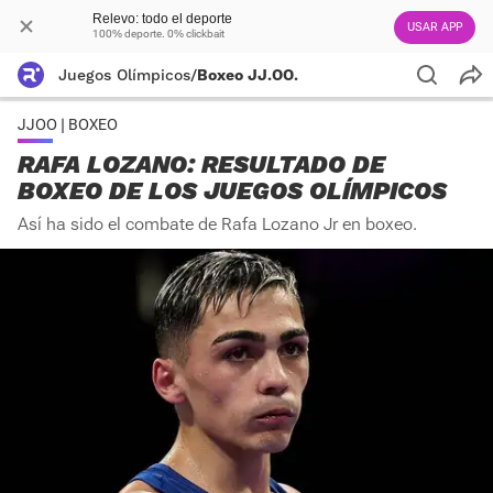
Relevo: todo el deporte
USAR APP
100% deporte. 0% clickbait
Juegos Olímpicos
/
Boxeo JJ.OO.
JJOO | BOXEO
RAFA LOZANO: RESULTADO DE
BOXEO DE LOS JUEGOS OLÍMPICOS
Así ha sido el combate de Rafa Lozano Jr en boxeo.