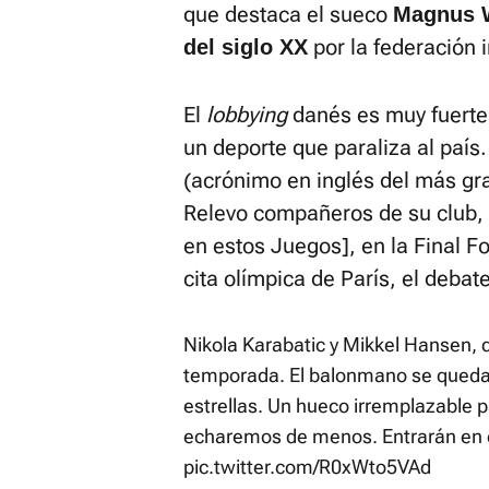
que destaca el sueco
Magnus W
por la federación 
del siglo XX
El
lobbying
danés es muy fuerte 
un deporte que paraliza al país.
(acrónimo en inglés del más gra
Relevo compañeros de su club, 
en estos Juegos], en la Final F
cita olímpica de París, el debat
Nikola Karabatic y Mikkel Hansen, do
temporada. El balonmano se queda 
estrellas. Un hueco irremplazable 
echaremos de menos. Entrarán en 
pic.twitter.com/R0xWto5VAd