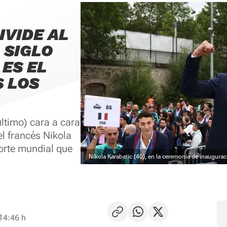
IVIDE AL
 SIGLO
 ES EL
 LOS
último) cara a cara
el francés Nikola
orte mundial que
Nikola Karabatic (40), en la ceremonia de inaugura
 14:46 h