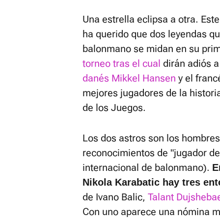
Una estrella eclipsa a otra. Est
ha querido que dos leyendas q
balonmano se midan en su prime
torneo tras el cual
dirán adiós a
danés Mikkel Hansen
y el fran
mejores jugadores de la histori
de los Juegos.
Los dos astros son los hombre
reconocimientos de "jugador del
internacional de balonmano).
E
Nikola Karabatic hay tres en
de Ivano Balic,
Talant Dujsheba
Con uno aparece una nómina má