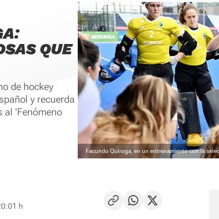
A:
OSAS QUE
ino de hockey
español y recuerda
as al 'Fenómeno
Facundo Quiroga, en un entrenamiento con la selec
20:01 h