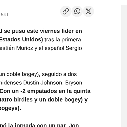
:54 h
d se puso este viernes líder en
tras la primera
(Estados Unidos)
astián Muñoz y el español Sergio
 un doble bogey), seguido a dos
unidenses Dustin Johnson, Bryson
Con un -2 empatados en la quinta
atro birdies y un doble bogey) y
bogeys).
nó la jornada con un par, Jon