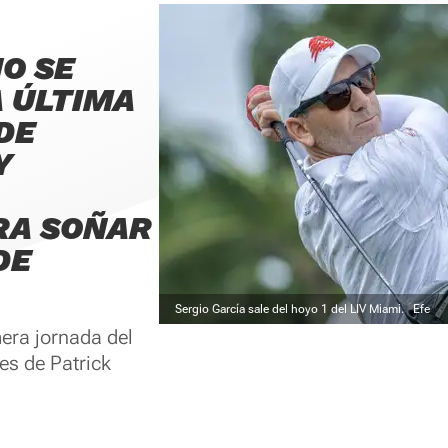
O SE
A ÚLTIMA
DE
Y
RA SOÑAR
DE
Sergio García sale del hoyo 1 del LIV Miami.
Efe
mera jornada del
es de Patrick