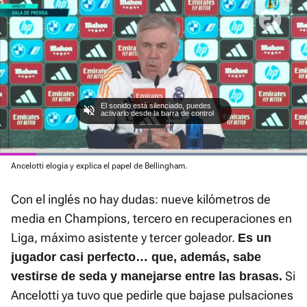
Loaded
Ancelotti elogia y explica el papel de Bellingham.
:
Current
0:05
/
Duration
0:38
Pausa
Unmute
Fullscre
100.00%
Con el inglés no hay dudas: nueve kilómetros de
Time
media en Champions, tercero en recuperaciones en
Liga, máximo asistente y tercer goleador.
Es un
jugador casi perfecto… que, además, sabe
Si
vestirse de seda y manejarse entre las brasas.
Ancelotti ya tuvo que pedirle que bajase pulsaciones