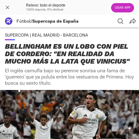
Relevo: todo el deporte
USAR APP
100% deporte. 0% clickbait
Fútbol
/
Supercopa de España
SUPERCOPA | REAL MADRID - BARCELONA
BELLINGHAM ES UN LOBO CON PIEL
DE CORDERO: "EN REALIDAD DA
MUCHO MÁS LA LATA QUE VINICIUS"
El inglés camufla bajo su perenne sonrisa una fama de
'guerrero' que ya pulula entre los vestuarios de Primera. Hoy
busca su sexto título.