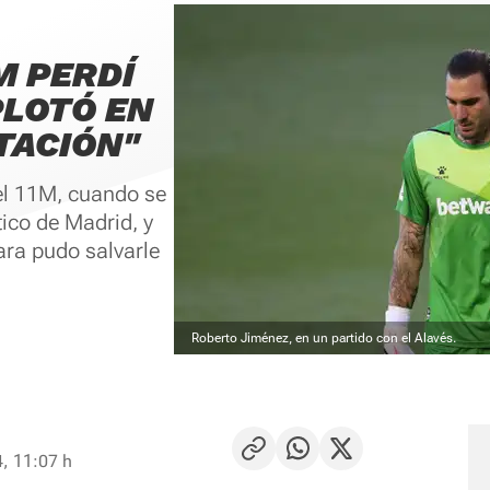
M PERDÍ
PLOTÓ EN
TACIÓN"
el 11M, cuando se
tico de Madrid, y
sara pudo salvarle
Roberto Jiménez, en un partido con el Alavés.
, 11:07 h