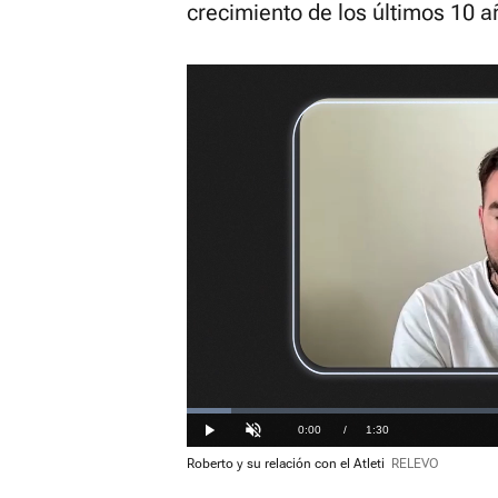
crecimiento de los últimos 10 a
Loaded
:
13.25%
Current
0:00
/
Duration
1:30
Play
Unmute
Roberto y su relación con el Atleti
RELEVO
Time