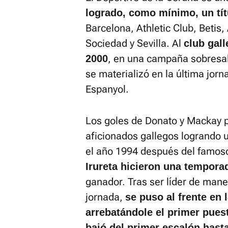
logrado, como mínimo, un tít
Barcelona, Athletic Club, Betis,
Sociedad y Sevilla. Al
club gall
, en una campaña sobresali
2000
se materializó en la última jorn
Espanyol.
Los goles de Donato y Mackay p
aficionados gallegos logrando u
el año 1994 después del famoso
Irureta hicieron una tempora
ganador. Tras ser líder de mane
jornada,
se puso al frente en
arrebatándole el primer pues
bajó del primer escalón hasta