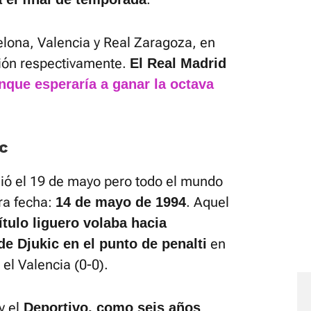
elona, Valencia y Real Zaragoza, en
ción respectivamente.
El Real Madrid
nque esperaría a ganar la octava
ic
dió el 19 de mayo pero todo el mundo
ra fecha:
. Aquel
14 de mayo de 1994
ítulo liguero volaba hacia
en
e Djukic en el punto de penalti
 el Valencia (0-0).
y el
Deportivo, como seis años