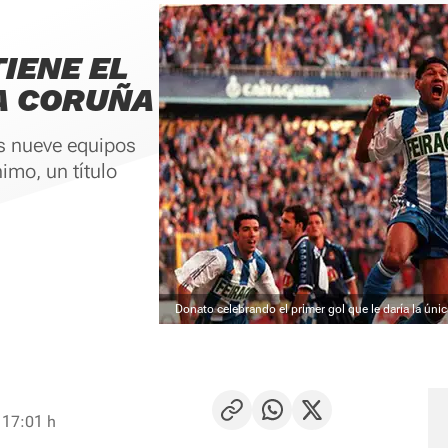
IENE EL
A CORUÑA
os nueve equipos
mo, un título
Donato celebrando el primer gol que le daría la únic
 17:01 h