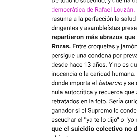
De todo lo sucedido, y que ha d
democrática de Rafael Louzán,
resume a la perfección la salud 
dirigentes y asambleístas pres
repartieron más abrazos que 
Entre croquetas y jamón
Rozas.
persigue una condena por prevar
desde hace 13 años. Y no es qu
inocencia o la caridad humana
donde importa el
bebercio
y se 
nula autocrítica y recuerda que a
retratados en la foto. Sería curi
ganador si el Supremo le conde
escuchar el "ya te lo dijo" o "y
que el suicidio colectivo no 