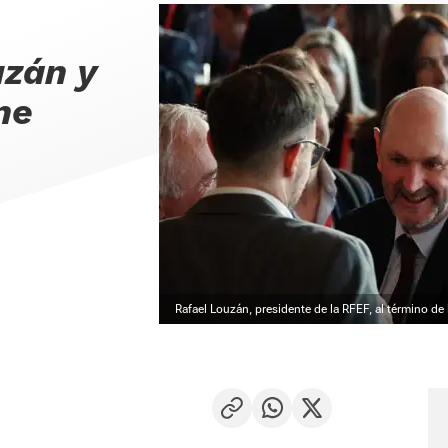
uzán y
ne
Rafael Louzán, presidente de la RFEF, al término de