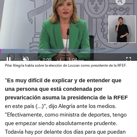
El sonido está silenciado, puedes
activarlo desde la barra de control
Loaded
:
Pilar Alegría habla sobre la elección de Louzan como presidente de la RFEF.
Current
0:00
/
Duration
1:04
Pausa
Unmute
Fullscre
18.34%
"
Time
Es muy difícil de explicar y de entender que
una persona que está condenada por
prevaricación asuma la presidencia de la RFEF
en este país (...)", dijo Alegría ante los medios.
"Efectivamente, como ministra de deportes, tengo
que empezar siendo absolutamente prudente.
Todavía hay por delante dos días para que puedan