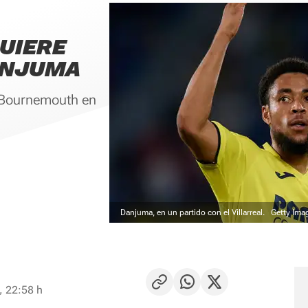
QUIERE
ANJUMA
l Bournemouth en
Danjuma, en un partido con el Villarreal.
Getty Ima
, 22:58 h