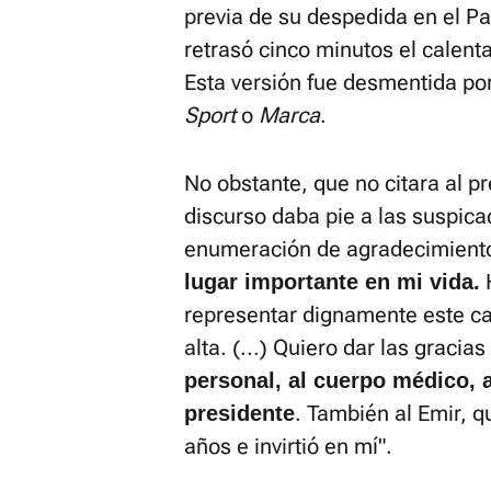
previa de su despedida en el Pa
retrasó cinco minutos el calen
Esta versión fue desmentida po
Sport
o
Marca
.
No obstante, que no citara al 
discurso daba pie a las suspicac
enumeración de agradecimiento
H
lugar importante en mi vida.
representar dignamente este c
alta. (...) Quiero dar las gracias
personal, al cuerpo médico, a
. También al Emir, 
presidente
años e invirtió en mí".