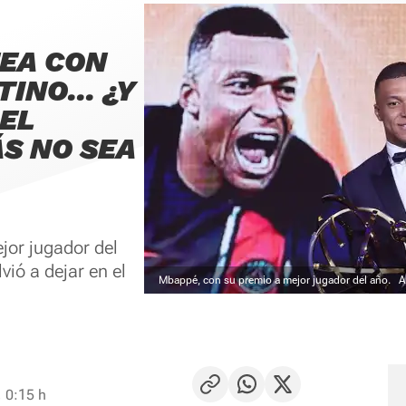
EA CON
INO... ¿Y
EL
ÁS NO SEA
ejor jugador del
vió a dejar en el
Mbappé, con su premio a mejor jugador del año.
A
 0:15 h