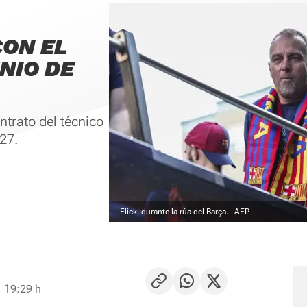
CON EL
NIO DE
ntrato del técnico
27.
Flick, durante la rúa del Barça.
AFP
 19:29 h