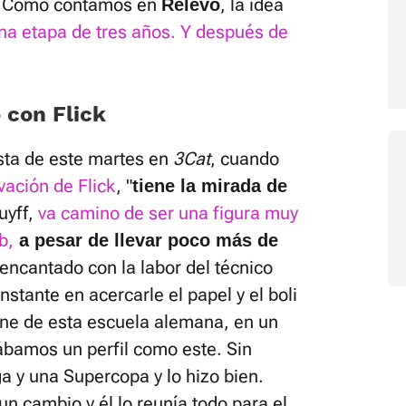
s. Como contamos en
, la idea
Relevo
a etapa de tres años. Y después de
 con Flick
ista de este martes en
3Cat
, cuando
vación de Flick
, "
tiene la mirada de
uyff,
va camino de ser una figura muy
b,
a pesar de llevar poco más de
ncantado con la labor del técnico
stante en acercarle el papel y el boli
ene de esta escuela alemana, en un
bamos un perfil como este. Sin
ga y una Supercopa y lo hizo bien.
n cambio y él lo reunía todo para el