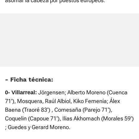
asomar la cabeza por puestos europeos.
- Ficha técnica:
Jörgensen; Alberto Moreno (Cuenca
0- Villarreal:
71'), Mosquera, Raúl Albiol, Kiko Femenía; Álex
Baena (Traoré 83') , Comesaña (Parejo 71'),
Coquelin (Capoue 71'), Ilias Akhomach (Morales 59')
; Guedes y Gerard Moreno.