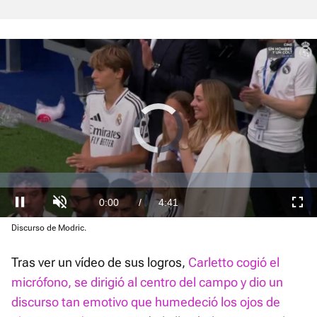
Video
Player
is
loading.
Loaded
:
0.00%
Current
0:00
/
Duration
4:41
Pausa
Unmute
Fullscre
Discurso de Modric.
Time
Tras ver un vídeo de sus logros,
Carletto cogió el
micrófono, se dirigió al centro del campo y dio un
discurso tan emotivo que humedeció los ojos de