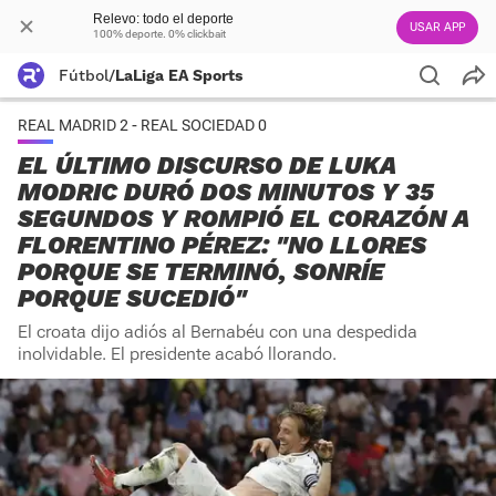
Relevo: todo el deporte
USAR APP
100% deporte. 0% clickbait
Fútbol
/
LaLiga EA Sports
REAL MADRID 2 - REAL SOCIEDAD 0
EL ÚLTIMO DISCURSO DE LUKA
MODRIC DURÓ DOS MINUTOS Y 35
SEGUNDOS Y ROMPIÓ EL CORAZÓN A
FLORENTINO PÉREZ: "NO LLORES
PORQUE SE TERMINÓ, SONRÍE
PORQUE SUCEDIÓ"
El croata dijo adiós al Bernabéu con una despedida
inolvidable. El presidente acabó llorando.