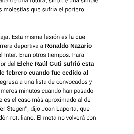
taba de una rotura, sino de una simple
s molestias que sufría el portero
baja. Esta misma lesión es la que
arrera deportiva a
Ronaldo Nazario
 Inter. Eran otros tiempos. Para
dor del
Elche Raúl Guti sufrió esta
e febrero cuando fue cedido al
gresa a una lista de convocados y
primeros minutos cuando han pasado
e es el caso más aproximado al de
 Ter Stegen", dijo Joan Laporta, que
dón rotuliano. El meta no volverá con