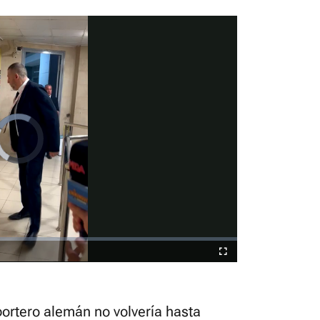
Video
Player
is
loading.
Fullscreen
portero alemán no volvería hasta