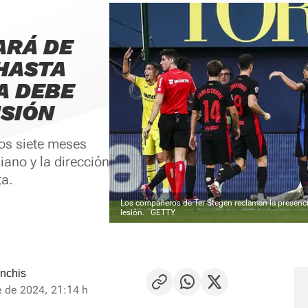
ARÁ DE
HASTA
A DEBE
SIÓN
nos siete meses
iano y la dirección
a.
Los compañeros de Ter Stegen reclaman la presencia
lesión.
GETTY
nchis
 de 2024, 21:14 h