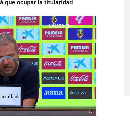
.
 que ocupar la titularidad
Video
Player
is
loading.
Fullscreen