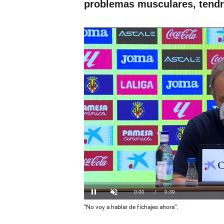
problemas musculares, tendrá
Loaded
:
0%
Current
0:00
/
Duration
0:39
Pausa
Unmute
"No voy a hablar de fichajes ahora".
Time