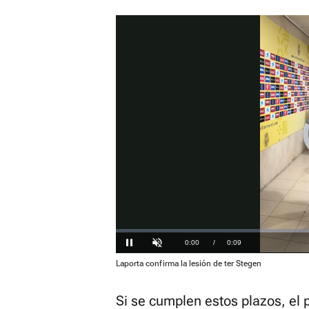
Loaded
:
0%
Current
0:00
/
Duration
0:09
Pausa
Unmute
Laporta confirma la lesión de ter Stegen
Time
Si se cumplen estos plazos, el 