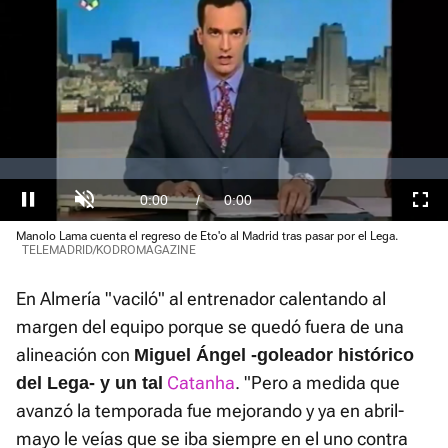
Video
Player
is
loading.
Loaded
:
0%
Current
0:00
/
Duration
1:05
Pausa
Unmute
Fullscre
Manolo Lama cuenta el regreso de Eto'o al Madrid tras pasar por el Lega.
Time
TELEMADRID/KODROMAGAZINE
En Almería "vaciló" al entrenador calentando al
margen del equipo porque se quedó fuera de una
alineación con
Miguel Ángel -goleador histórico
Catanha
. "Pero a medida que
del Lega- y un tal
avanzó la temporada fue mejorando y ya en abril-
mayo le veías que se iba siempre en el uno contra