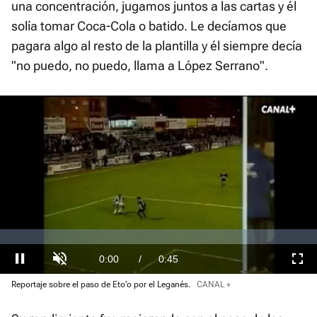
una concentración, jugamos juntos a las cartas y él
solía tomar Coca-Cola o batido. Le decíamos que
pagara algo al resto de la plantilla y él siempre decía
"no puedo, no puedo, llama a López Serrano".
Video
Player
is
loading.
Loaded
:
0%
Current
0:00
/
Duration
0:45
Pausa
Unmute
Fullscre
Reportaje sobre el paso de Eto'o por el Leganés.
CANAL +
Time