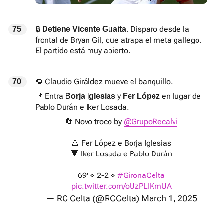
🔒
. Disparo desde la
75'
Detiene Vicente Guaita
frontal de Bryan Gil, que atrapa el meta gallego.
El partido está muy abierto.
🔁 Claudio Giráldez mueve el banquillo.
70'
📌 Entra
y
en lugar de
Borja Iglesias
Fer López
Pablo Durán e Iker Losada.
🔄 Novo troco by
@GrupoRecalvi
🔺 Fer López e Borja Iglesias
🔻 Iker Losada e Pablo Durán
69' ⋄ 2-2 ⋄
#GironaCelta
pic.twitter.com/oUzPLIKmUA
— RC Celta (@RCCelta)
March 1, 2025