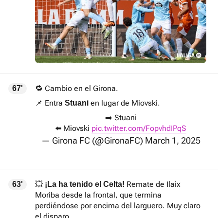
🔁 Cambio en el Girona.
67'
📌 Entra
en lugar de Miovski.
Stuani
➡️ Stuani
⬅️ Miovski
pic.twitter.com/FopvhdIPqS
— Girona FC (@GironaFC)
March 1, 2025
💥
Remate de Ilaix
63'
¡La ha tenido el Celta!
Moriba desde la frontal, que termina
perdiéndose por encima del larguero. Muy claro
el disparo.