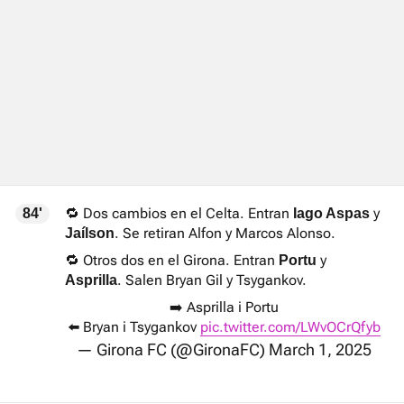
🔁 Dos cambios en el Celta. Entran
y
84'
Iago Aspas
. Se retiran Alfon y Marcos Alonso.
Jaílson
🔁 Otros dos en el Girona. Entran
y
Portu
. Salen Bryan Gil y Tsygankov.
Asprilla
➡️ Asprilla i Portu
⬅️ Bryan i Tsygankov
pic.twitter.com/LWvOCrQfyb
— Girona FC (@GironaFC)
March 1, 2025