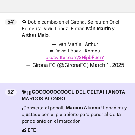
🔁 Doble cambio en el Girona. Se retiran Oriol
54'
Romeu y David López. Entran
y
Iván Martín
.
Arthur Melo
➡️ Iván Martín i Arthur
⬅️ David López i Romeu
pic.twitter.com/3HipbFuerY
— Girona FC (@GironaFC)
March 1, 2025
52'
⚽ ¡¡¡GOOOOOOOOOOL DEL CELTA!!! ANOTA
MARCOS ALONSO
¡Convierte el penalti
! Lanzó muy
Marcos Alonso
ajustado con el pie abierto para poner al Celta
por delante en el marcador.
📸 EFE