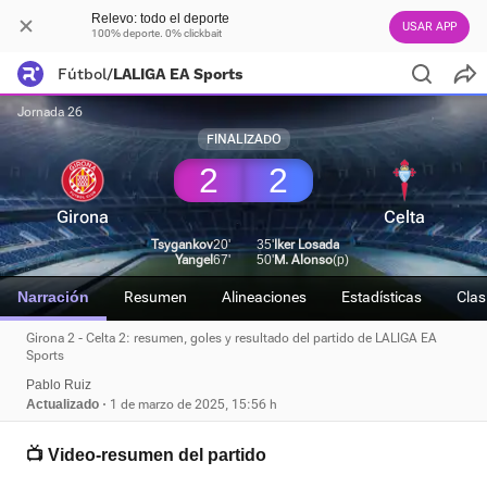
Relevo: todo el deporte
USAR APP
100% deporte. 0% clickbait
Fútbol
/
LALIGA EA Sports
Jornada 26
FINALIZADO
2
2
Girona
Celta
Tsygankov
20'
35'
Iker Losada
Yangel
67'
50'
M. Alonso
(p)
Narración
Resumen
Alineaciones
Estadísticas
Clas
Girona 2 - Celta 2: resumen, goles y resultado del partido de LALIGA EA
Sports
Pablo Ruiz
Actualizado
1 de marzo de 2025, 15:56 h
📺 Video-resumen del partido