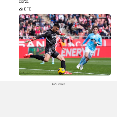
corto.
📸 EFE