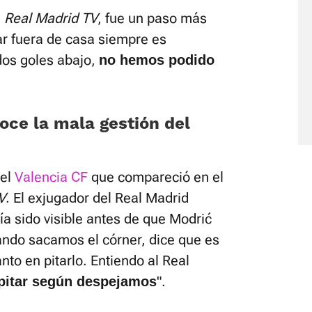
e
Real Madrid TV
, fue un paso más
ugar fuera de casa siempre es
dos goles abajo,
no hemos podido
oce la mala gestión del
del
Valencia CF
que compareció en el
V
. El exjugador del Real Madrid
ía sido visible antes de que Modrić
uando sacamos el córner, dice que es
anto en pitarlo. Entiendo al Real
".
 pitar según despejamos