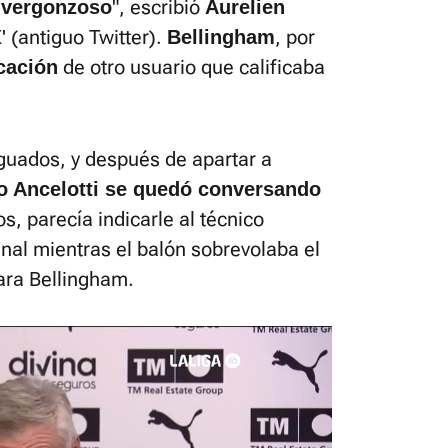
", escribió
 vergonzoso
Aurelien
' (antiguo Twitter).
, por
Bellingham
de otro usuario que calificaba
cación
guados, y después de apartar a
o Ancelotti se quedó conversando
os, parecía indicarle al técnico
inal mientras el balón sobrevolaba el
ara Bellingham.