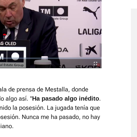
Video
Player
is
loading.
Fullscreen
ala de prensa de Mestalla, donde
 algo así. "
.
Ha pasado algo inédito
ido la posesión. La jugada tenía que
 posesión. Nunca me ha pasado, no hay
liano.