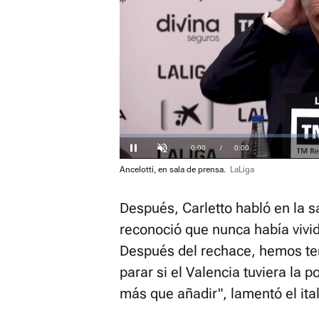
Loaded
:
0%
Current
0:00
/
Duration
0:00
Pausa
Unmute
Ancelotti, en sala de prensa.
LaLiga
Time
Después, Carletto habló en la s
reconoció que nunca había vivido
Después del rechace, hemos ten
parar si el Valencia tuviera la
más que añadir", lamentó el ita