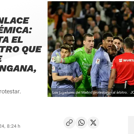
ENLACE
ÉMICA:
TA EL
NTRO QUE
E
ANGANA,
rotestar.
Los jugadores del Madrid protestaron al árbitro.
J
24, 8:24 h